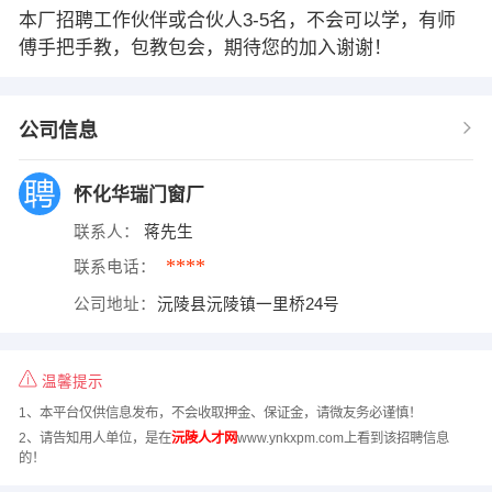
本厂招聘工作伙伴或合伙人3-5名，不会可以学，有师
傅手把手教，包教包会，期待您的加入谢谢！
公司信息
怀化华瑞门窗厂
联系人：
蒋先生
****
联系电话：
公司地址：
沅陵县沅陵镇一里桥24号
温馨提示
1、本平台仅供信息发布，不会收取押金、保证金，请微友务必谨慎！
2、请告知用人单位，是在
沅陵人才网
www.ynkxpm.com上看到该招聘信息
的！