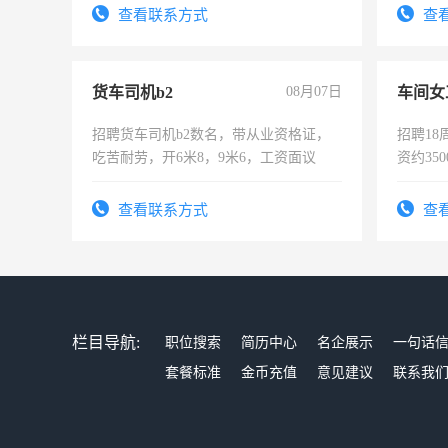
宿，免费发放劳保用品，两班倒，每月
查看联系方式
查
25号准时发放工资，工作时间10小时
货车司机b2
08月07日
车间女
招聘货车司机b2数名，带从业资格证，
招聘18
吃苦耐劳，开6米8，9米6，工资面议
资约35
险，有
查看联系方式
查
栏目导航:
职位搜索
简历中心
名企展示
一句话
套餐标准
金币充值
意见建议
联系我